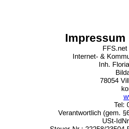
Impressum 
FFS.net
Internet- & Kommu
Inh. Floria
Bildac
78054 Vill
kont
w
Tel: 0
Verantwortlich (gem. §6
USt-IdN
Steuer-Nr.: 22258/23504 